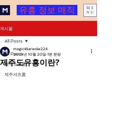
유흥 정보 매직
ME
NU
게시물
All Posts
magic4karaoke224
All Posts
2023년 10월 20일
1분 분량
제주도유흥이란?
제주도유흥
제주셔츠룸